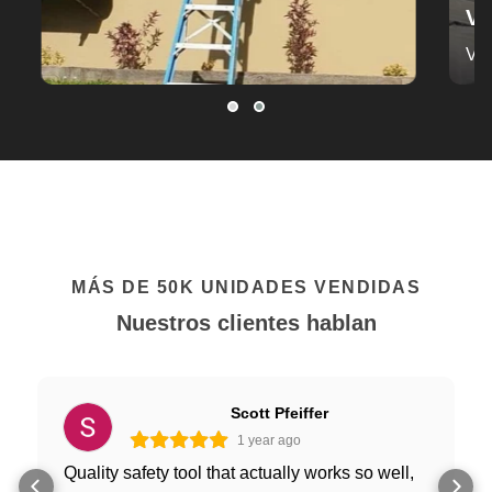
Vea 
Ver m
COMPRA AHORA
MÁS DE 50K UNIDADES VENDIDAS
Nuestros clientes hablan
Jamie Lacher
1 year ago
As a company who's whole suite of products