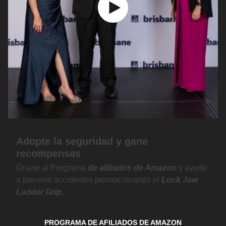
Adopte la seguridad y gane
recompensas
Únase al Programa
de afiliados de Amazon
y ayude
a prevenir accidentes promocionando el
Lock Jaw
Ladder Grip.
PROGRAMA DE AFILIADOS DE AMAZON